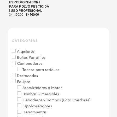
ESPOLVOREADOR ǀ
PARA POLVO PESTICIDA
ǀ USO PROFESIONAL
El
El
S/
150.00
S/
140.00
precio
precio
original
actual
era:
es:
S/ 150.00.
S/ 140.00.
AÑADIR AL CARRITO
CATEGORÍAS
Alquileres
Baños Portatiles
Contenedores
Tachos para residuos
Destacados
Equipos
Atomizadores a Motor
Bombas Sumergibles
Cebaderos y Trampas (Para Roedores)
Espolvoreadores
Herramientas