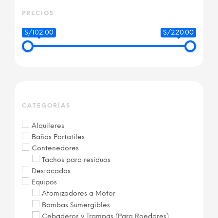
era:
es:
S/ 185.00.
S/ 150.00.
PRECIOS
AÑADIR AL CARRITO
S/102.00
S/220.00
CATEGORÍAS
Alquileres
Baños Portatiles
Contenedores
Tachos para residuos
Destacados
Equipos
Atomizadores a Motor
Bombas Sumergibles
Cebaderos y Trampas (Para Roedores)