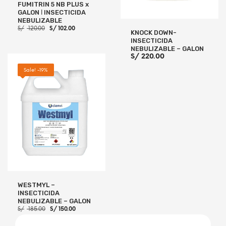
FUMITRIN 5 NB PLUS x
GALON ǀ INSECTICIDA
NEBULIZABLE
El
El
S/
120.00
S/
102.00
KNOCK DOWN-
precio
precio
INSECTICIDA
original
actual
era:
es:
NEBULIZABLE – GALON
S/ 120.00.
S/ 102.00.
S/
220.00
Sale! -19%
AÑADIR AL CARRITO
AÑADIR AL CARRITO
WESTMYL –
INSECTICIDA
NEBULIZABLE – GALON
El
El
S/
185.00
S/
150.00
precio
precio
original
actual