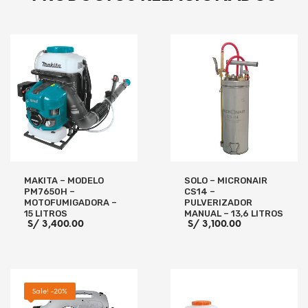
MAKITA – MODELO
SOLO – MICRONAIR
PM7650H –
CS14 –
MOTOFUMIGADORA –
PULVERIZADOR
15 LITROS
MANUAL – 13,6 LITROS
S/
3,400.00
S/
3,100.00
LEER MÁS
AÑADIR AL CARRITO
Sale! -20%