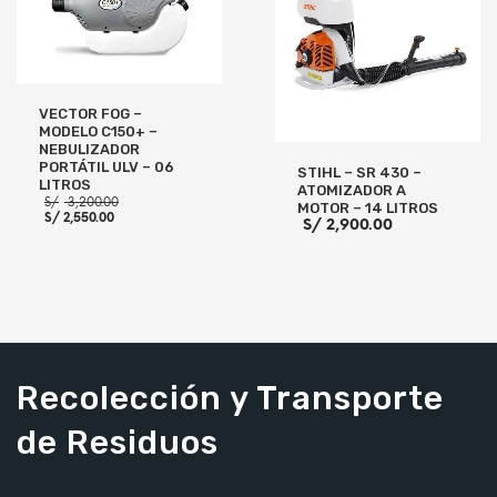
VECTOR FOG –
MODELO C150+ –
NEBULIZADOR
PORTÁTIL ULV – 06
STIHL – SR 430 –
LITROS
ATOMIZADOR A
El
S/
3,200.00
MOTOR – 14 LITROS
El
precio
S/
2,550.00
S/
2,900.00
precio
original
actual
era:
es:
S/ 3,200.00.
S/ 2,550.00.
AÑADIR AL CARRITO
AÑADIR AL CARRITO
Recolección y Transporte
de Residuos