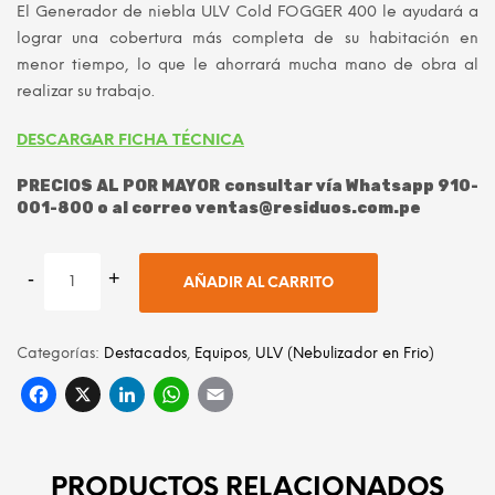
El Generador de niebla ULV Cold FOGGER 400 le ayudará a
era:
es:
lograr una cobertura más completa de su habitación en
S/ 1,675.00.
S/ 1,000.
menor tiempo, lo que le ahorrará mucha mano de obra al
realizar su trabajo.
DESCARGAR FICHA TÉCNICA
PRECIOS AL POR MAYOR consultar vía Whatsapp 910-
001-800 o al correo ventas@residuos.com.pe
AÑADIR AL CARRITO
Categorías:
Destacados
,
Equipos
,
ULV (Nebulizador en Frio)
Facebook
X
LinkedIn
WhatsApp
Email
PRODUCTOS RELACIONADOS