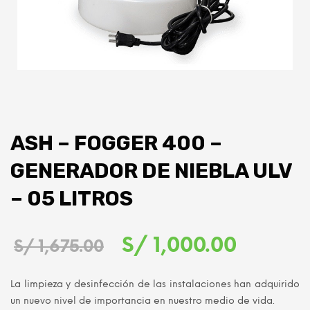
ASH – FOGGER 400 –
GENERADOR DE NIEBLA ULV
– 05 LITROS
El
El
S/
1,000.00
S/
1,675.00
precio
precio
La limpieza y desinfección de las instalaciones han adquirido
original
actual
un nuevo nivel de importancia en nuestro medio de vida.