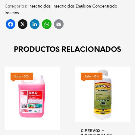
Categorías:
Insecticidas
,
Insecticidas Emulsión Concentrada
,
Insumos
Facebook
X
LinkedIn
WhatsApp
Email
PRODUCTOS RELACIONADOS
Sale! -30%
Sale! -12%
CIPERVOX –