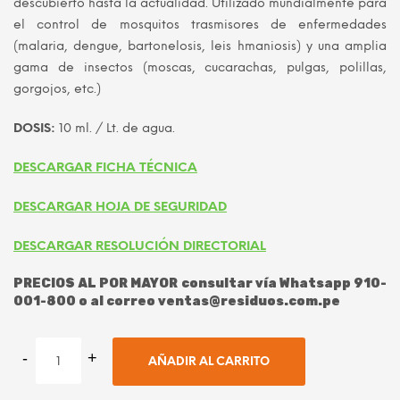
descubierto hasta la actualidad. Utilizado mundialmente para
S/ 115.00.
S/ 90.00.
el control de mosquitos trasmisores de enfermedades
(malaria, dengue, bartonelosis, leis hmaniosis) y una amplia
gama de insectos (moscas, cucarachas, pulgas, polillas,
gorgojos, etc.)
DOSIS:
10 ml. / Lt. de agua.
DESCARGAR FICHA TÉCNICA
DESCARGAR HOJA DE SEGURIDAD
DESCARGAR RESOLUCIÓN DIRECTORIAL
PRECIOS AL POR MAYOR consultar vía Whatsapp 910-
001-800 o al correo ventas@residuos.com.pe
AÑADIR AL CARRITO