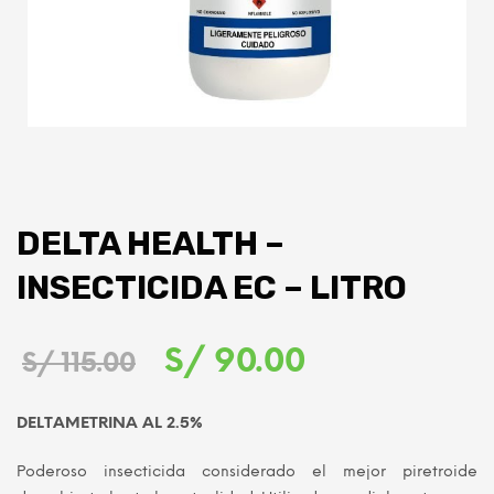
DELTA HEALTH –
INSECTICIDA EC – LITRO
El
El
S/
90.00
S/
115.00
precio
precio
DELTAMETRINA AL 2.5%
original
actual
Poderoso insecticida considerado el mejor piretroide
era:
es: