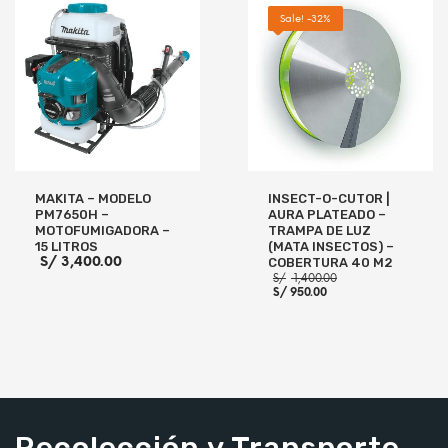
AÑADIR AL CARRITO
Sale! -32%
MAKITA – MODELO
INSECT-O-CUTOR |
PM7650H –
AURA PLATEADO –
MOTOFUMIGADORA –
TRAMPA DE LUZ
15 LITROS
(MATA INSECTOS) –
S/
3,400.00
COBERTURA 40 M2
El
S/
1,400.00
El
precio
S/
950.00
precio
original
actual
era:
es:
S/ 1,400.00.
S/ 950.00.
LEER MÁS
AÑADIR AL CARRITO
Recolección y Transporte