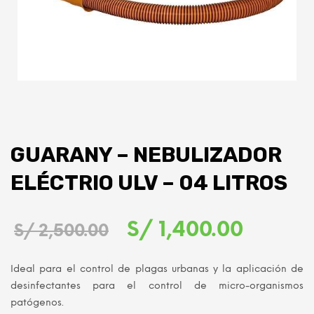
GUARANY – NEBULIZADOR
ELÉCTRIO ULV – 04 LITROS
El
El
S/
1,400.00
S/
2,500.00
precio
precio
Ideal para el control de plagas urbanas y la aplicación de
original
actual
desinfectantes para el control de micro-organismos
patógenos.
era:
es: