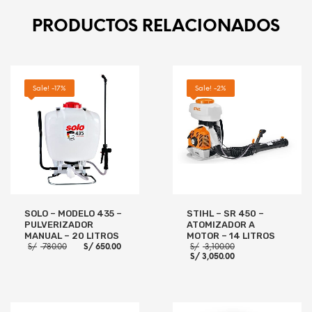
PRODUCTOS RELACIONADOS
Sale! -17%
Sale! -2%
SOLO – MODELO 435 –
STIHL – SR 450 –
PULVERIZADOR
ATOMIZADOR A
MANUAL – 20 LITROS
MOTOR – 14 LITROS
El
El
El
S/
780.00
S/
650.00
S/
3,100.00
precio
precio
El
precio
S/
3,050.00
original
actual
precio
original
era:
es:
actual
era:
S/ 780.00.
S/ 650.00.
es:
S/ 3,100.00.
S/ 3,050.00.
AÑADIR AL CARRITO