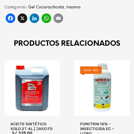
Categorías:
Gel Cucarachicida
,
Insumos
Facebook
X
LinkedIn
WhatsApp
Email
PRODUCTOS RELACIONADOS
Sale! -14%
ACEITE SINTÉTICO
FUMITRIN 10% –
SOLO 2T 4L | JASO FD
INSECTICIDA EC –
S/
325.00
LITRO