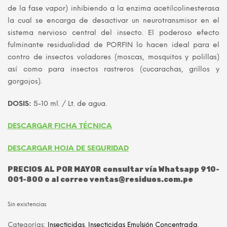
de la fase vapor) inhibiendo a la enzima acetilcolinesterasa
la cual se encarga de desactivar un neurotransmisor en el
sistema nervioso central del insecto. El poderoso efecto
fulminante residualidad de PORFIN lo hacen ideal para el
contro de insectos voladores (moscas, mosquitos y polillas)
así como para insectos rastreros (cucarachas, grillos y
gorgojos).
DOSIS:
5-10 ml. / Lt. de agua.
DESCARGAR FICHA TÉCNICA
DESCARGAR HOJA DE SEGURIDAD
PRECIOS AL POR MAYOR consultar vía Whatsapp 910-
001-800 o al correo ventas@residuos.com.pe
Sin existencias
Categorías:
Insecticidas
,
Insecticidas Emulsión Concentrada
,