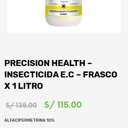
PRECISION HEALTH –
INSECTICIDA E.C – FRASCO
X 1 LITRO
El
El
S/
115.00
S/
135.00
precio
precio
ALFACIPERMETRINA 10%
original
actual