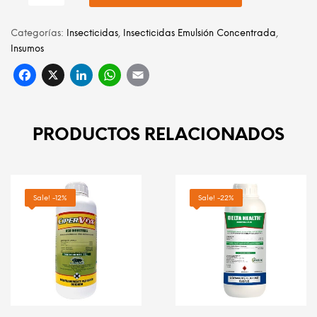
Categorías:
Insecticidas
,
Insecticidas Emulsión Concentrada
,
Insumos
Facebook
X
LinkedIn
WhatsApp
Email
PRODUCTOS RELACIONADOS
Sale! -12%
Sale! -22%