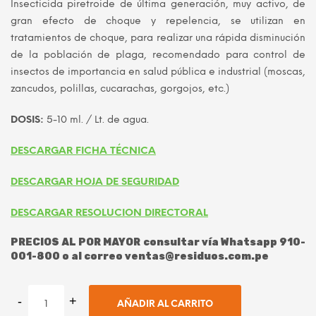
Insecticida piretroide de última generación, muy activo, de
era:
es:
gran efecto de choque y repelencia, se utilizan en
tratamientos de choque, para realizar una rápida disminución
S/ 135.00.
S/ 115.00.
de la población de plaga, recomendado para control de
insectos de importancia en salud pública e industrial (moscas,
zancudos, polillas, cucarachas, gorgojos, etc.)
DOSIS:
5-10 ml. / Lt. de agua.
DESCARGAR FICHA TÉCNICA
DESCARGAR HOJA DE SEGURIDAD
DESCARGAR RESOLUCION DIRECTORAL
PRECIOS AL POR MAYOR consultar vía Whatsapp 910-
001-800 o al correo ventas@residuos.com.pe
AÑADIR AL CARRITO