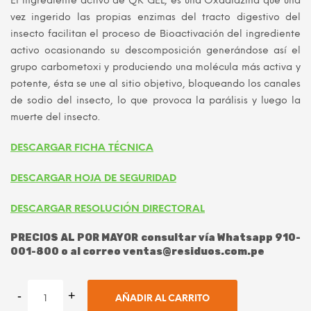
El ingrediente activo de QK GEL, es una Oxadiazina que una
vez ingerido las propias enzimas del tracto digestivo del
insecto facilitan el proceso de Bioactivación del ingrediente
activo ocasionando su descomposición generándose así el
grupo carbometoxi y produciendo una molécula más activa y
potente, ésta se une al sitio objetivo, bloqueando los canales
de sodio del insecto, lo que provoca la parálisis y luego la
muerte del insecto.
DESCARGAR FICHA TÉCNICA
DESCARGAR HOJA DE SEGURIDAD
DESCARGAR RESOLUCIÓN DIRECTORAL
PRECIOS AL POR MAYOR consultar vía Whatsapp 910-
001-800 o al correo ventas@residuos.com.pe
AÑADIR AL CARRITO