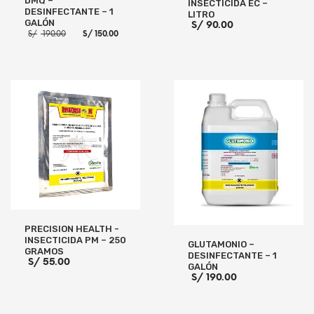
DMQ –
INSECTICIDA EC –
DESINFECTANTE – 1
LITRO
GALÓN
S/
90.00
El
El
S/
190.00
S/
150.00
precio
precio
original
actual
era:
es:
S/ 190.00.
S/ 150.00.
AÑADIR AL CARRITO
AÑADIR AL CARRITO
PRECISION HEALTH -
INSECTICIDA PM – 250
GLUTAMONIO –
GRAMOS
DESINFECTANTE – 1
S/
55.00
GALÓN
S/
190.00