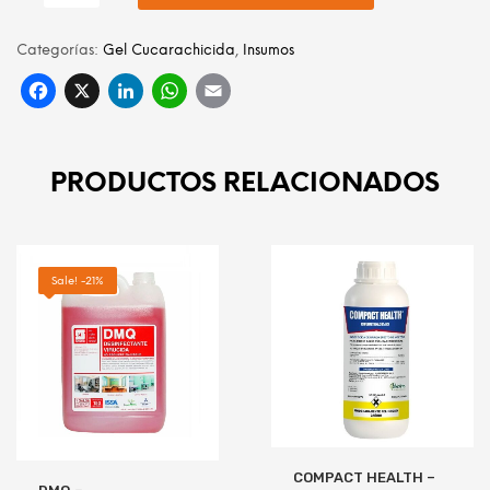
Categorías:
Gel Cucarachicida
,
Insumos
Facebook
X
LinkedIn
WhatsApp
Email
PRODUCTOS RELACIONADOS
Sale! -21%
COMPACT HEALTH –