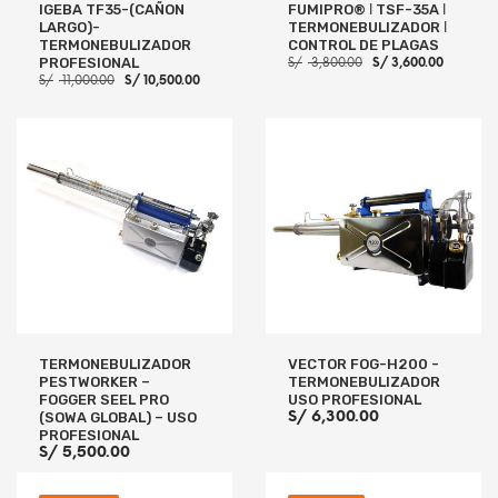
IGEBA TF35-(CAÑON
FUMIPRO® ǀ TSF-35A ǀ
LARGO)-
TERMONEBULIZADOR ǀ
TERMONEBULIZADOR
CONTROL DE PLAGAS
El
El
PROFESIONAL
S/
3,800.00
S/
3,600.00
precio
precio
El
El
S/
11,000.00
S/
10,500.00
original
actual
precio
precio
era:
es:
original
actual
S/ 3,800.00.
S/ 3,60
era:
es:
S/ 11,000.00.
S/ 10,500.00.
AÑADIR AL CARRITO
AÑADIR AL CARRITO
TERMONEBULIZADOR
VECTOR FOG-H200 -
PESTWORKER –
TERMONEBULIZADOR
FOGGER SEEL PRO
USO PROFESIONAL
S/
6,300.00
(SOWA GLOBAL) – USO
PROFESIONAL
S/
5,500.00