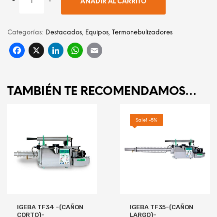
AÑADIR AL CARRITO
Categorías:
Destacados
,
Equipos
,
Termonebulizadores
Facebook
X
LinkedIn
WhatsApp
Email
TAMBIÉN TE RECOMENDAMOS…
Sale! -5%
IGEBA TF34 -(CAÑON
IGEBA TF35-(CAÑON
CORTO)-
LARGO)-