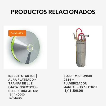
S/ 5,200.00.
AÑADIR AL CARRITO
PRODUCTOS RELACIONADOS
Sale! -32%
INSECT-O-CUTOR |
SOLO – MICRONAIR
AURA PLATEADO –
CS14 –
TRAMPA DE LUZ
PULVERIZADOR
(MATA INSECTOS) –
MANUAL – 13,6 LITROS
S/
3,100.00
COBERTURA 40 M2
El
S/
1,400.00
El
precio
S/
950.00
precio
original
actual
era: