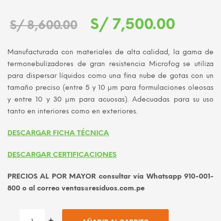
El
El
S/
7,500.00
S/
8,600.00
precio
precio
Manufacturada con materiales de alta calidad, la gama de
original
actual
termonebulizadores de gran resistencia Microfog se utiliza
para dispersar líquidos como una fina nube de gotas con un
era:
es:
tamaño preciso (entre 5 y 10 μm para formulaciones oleosas
S/ 8,600.00.
S/ 7,50
y entre 10 y 30 μm para acuosas). Adecuadas para su uso
tanto en interiores como en exteriores.
DESCARGAR FICHA TÉCNICA
DESCARGAR CERTIFICACIONES
PRECIOS AL POR MAYOR consultar vía Whatsapp 910-001-
800 o al correo ventas@residuos.com.pe