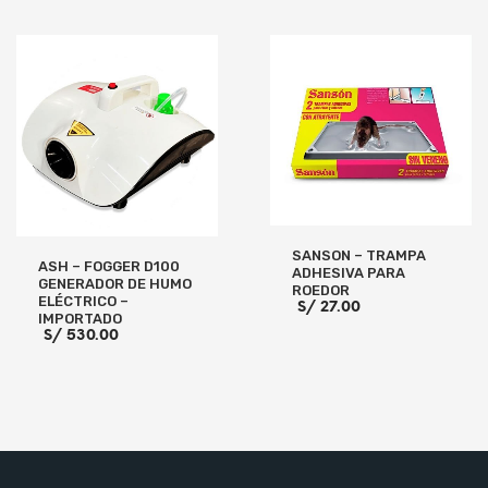
es:
S/ 1,400.00.
S/ 950.00.
AÑADIR AL CARRITO
AÑADIR AL CARRITO
SANSON – TRAMPA
ASH – FOGGER D100
ADHESIVA PARA
GENERADOR DE HUMO
ROEDOR
ELÉCTRICO –
S/
27.00
IMPORTADO
S/
530.00
AÑADIR AL CARRITO
AÑADIR AL CARRITO