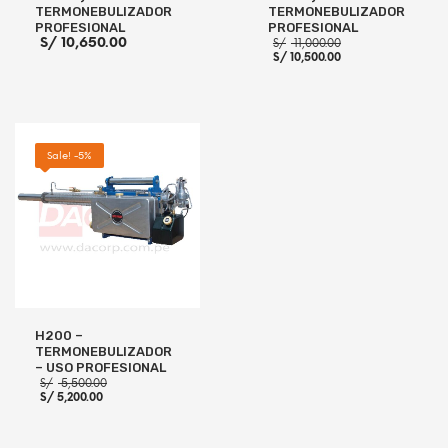
TERMONEBULIZADOR
TERMONEBULIZADOR
PROFESIONAL
PROFESIONAL
El
S/
10,650.00
S/
11,000.00
El
precio
S/
10,500.00
precio
original
actual
era:
es:
S/ 11,000.00.
S/ 10,500.00.
AÑADIR AL CARRITO
AÑADIR AL CARRITO
Sale! -5%
H200 –
TERMONEBULIZADOR
– USO PROFESIONAL
El
S/
5,500.00
El
precio
S/
5,200.00
precio
original
actual
era:
es:
S/ 5,500.00.