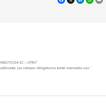
Facebook
X
Linke
Wh
 INSECTICIDA EC – LITRO”
publicada.
Los campos obligatorios están marcados con
*