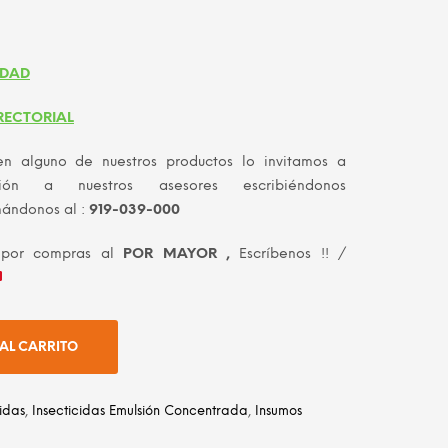
IDAD
RECTORIAL
en alguno de nuestros productos lo invitamos a
ción a nuestros asesores escribiéndonos
mándonos al :
919-039-000
 por compras al
POR MAYOR ,
Escríbenos !! /
AL CARRITO
cidas
,
Insecticidas Emulsión Concentrada
,
Insumos