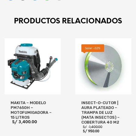
PRODUCTOS RELACIONADOS
Sale! -32%
MAKITA – MODELO
INSECT-O-CUTOR |
PM7650H –
AURA PLATEADO –
MOTOFUMIGADORA –
TRAMPA DE LUZ
15 LITROS
(MATA INSECTOS) –
S/
3,400.00
COBERTURA 40 M2
El
S/
1,400.00
El
precio
S/
950.00
precio
original