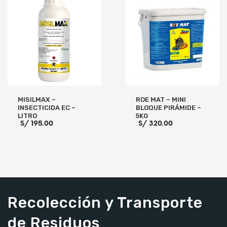
AÑADIR AL CARRITO
MISILMAX –
ROE MAT – MINI
INSECTICIDA EC –
BLOQUE PIRÁMIDE –
LITRO
5KG
S/
195.00
S/
320.00
AÑADIR AL CARRITO
AÑADIR AL CARRITO
Recolección y Transporte
de Residuos