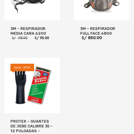
3M – RESPIRADOR
3M – RESPIRADOR
MEDIA CARA 6200
FULL FACE 6800
El
El
S/
850.00
S/
115.00
S/
95.00
precio
precio
original
actual
era:
es:
S/ 115.00.
S/ 95.00.
AÑADIR AL CARRITO
AÑADIR AL CARRITO
Sale! -39.1%
PROTEX – GUANTES
DE JEBE CALIBRE 35 –
12 PULGADAS –