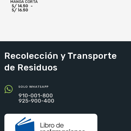
MANGA CORTA
S/
14.50
-
Rango
S/
16.50
de
precios:
Este
desde
S/ 14.50
producto
hasta
tiene
S/ 16.50
SELECCIONAR OPCIONES
múltiples
variantes.
Recolección y Transporte
Las
opciones
de Residuos
se
pueden
elegir
en
SOLO WHATSAPP
la
910-001-800
página
925-900-400
de
producto