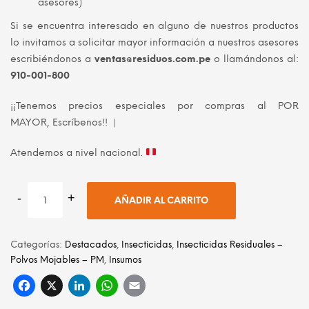
asesores)
Si se encuentra interesado en alguno de nuestros productos
lo invitamos a solicitar mayor información a nuestros asesores
escribiéndonos a
ventas@residuos.com.pe
o llamándonos al:
910-001-800
¡¡Tenemos precios especiales por compras al POR
MAYOR, Escríbenos!! |
Atendemos a nivel nacional.
AÑADIR AL CARRITO
Categorías:
Destacados
,
Insecticidas
,
Insecticidas Residuales –
Polvos Mojables – PM
,
Insumos
Facebook
X
LinkedIn
WhatsApp
Email