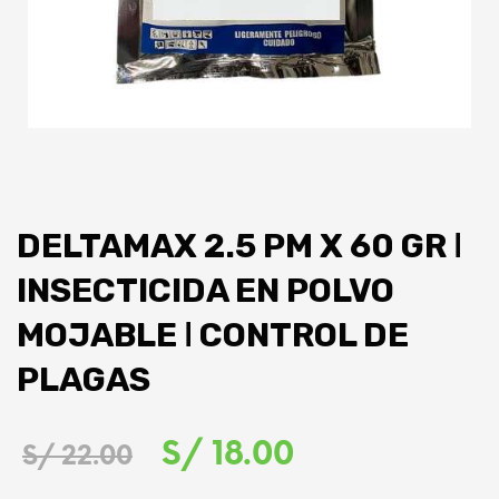
DELTAMAX 2.5 PM X 60 GR ǀ
INSECTICIDA EN POLVO
MOJABLE ǀ CONTROL DE
PLAGAS
El
El
S/
18.00
S/
22.00
precio
precio