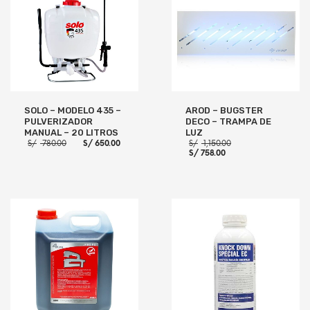
SOLO – MODELO 435 –
AROD – BUGSTER
PULVERIZADOR
DECO – TRAMPA DE
MANUAL – 20 LITROS
LUZ
El
El
El
S/
780.00
S/
650.00
S/
1,150.00
precio
precio
El
precio
S/
758.00
original
actual
precio
original
era:
es:
actual
era:
S/ 780.00.
S/ 650.00.
es:
S/ 1,150.00.
S/ 758.00.
AÑADIR AL CARRITO
AÑADIR AL CARRITO