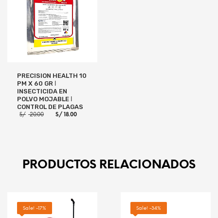
PRECISION HEALTH 10
PM X 60 GR ǀ
INSECTICIDA EN
POLVO MOJABLE ǀ
CONTROL DE PLAGAS
El
El
S/
20.00
S/
18.00
precio
precio
original
actual
era:
es:
S/ 20.00.
S/ 18.00.
AÑADIR AL CARRITO
PRODUCTOS RELACIONADOS
Sale! -17%
Sale! -34%