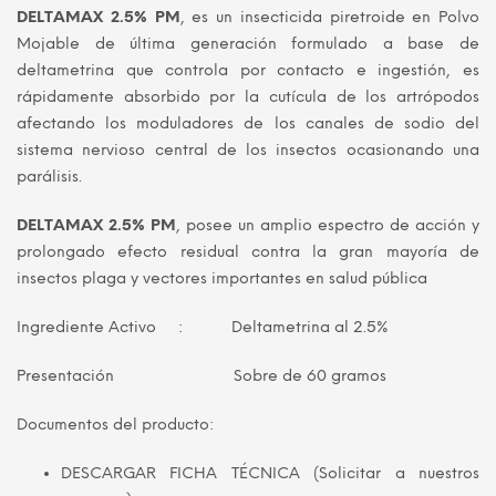
DELTAMAX 2.5% PM
, es un insecticida piretroide en Polvo
original
actual
Mojable de última generación formulado a base de
deltametrina que controla por contacto e ingestión, es
era:
es:
rápidamente absorbido por la cutícula de los artrópodos
S/ 22.00.
S/ 18.00.
afectando los moduladores de los canales de sodio del
sistema nervioso central de los insectos ocasionando una
parálisis.
DELTAMAX 2.5% PM
, posee un amplio espectro de acción y
prolongado efecto residual contra la gran mayoría de
insectos plaga y vectores importantes en salud pública
Ingrediente Activo : Deltametrina al 2.5%
Presentación Sobre de 60 gramos
Documentos del producto:
DESCARGAR FICHA TÉCNICA (Solicitar a nuestros