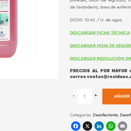
paredes, salón de legrados, ob
de lavandería, área de enferm
DOSIS: 10 ml. / Lt. de agua
DESCARGAR FICHA TÉCNICA
DESCARGAR HOJA DE SEGUR
DESCARGAR RESOLUCIÓN DI
PRECIOS AL POR MAYOR c
correo ventas@residuos.
AÑADIR 
Categorías:
Desinfectante
,
Desin
Facebook
X
Linke
Wh