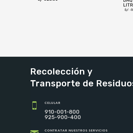
DMQ 
LIT
S/
1
AÑADIR AL CARRITO
MORE INFO
AÑADI
Recolección y
Transporte de Residuo
CELULAR
910-001-800
925-900-400
CONTRATAR NUESTROS SERVICIOS