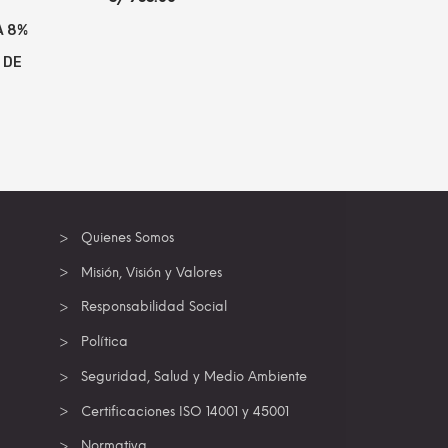
A 8%
 DE
AÑADIR AL CARRITO
MORE INFO
00.
 INFO
Quienes Somos
Misión, Visión y Valores
Responsabilidad Social
Política
Seguridad, Salud y Medio Ambiente
Certificaciones ISO 14001 y 45001
Normativa