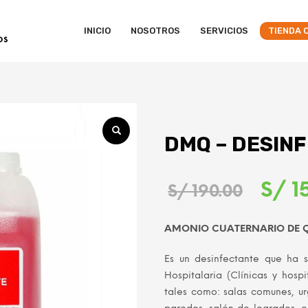
INICIO
NOSOTROS
SERVICIOS
TIENDA 
DMQ – DESINF
El
S/
1
S/
190.00
preci
AMONIO CUATERNARIO DE 
origin
Es un desinfectante que ha s
era:
Hospitalaria (Clínicas y hospi
S/ 190
tales como: salas comunes, urg