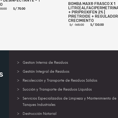
– DESINFECTANTE – 1
BOMBA MAX® FRASCO X 1
RO
LITRO| ALFACIPERMETRIN
El
El
00.00
S/
70.00
precio
precio
+ PIRIPROXIFEN 2% |
original
actual
PIRETROIDE + REGULADOR
era:
es:
CRECIMIENTO
S/ 100.00.
S/ 70.00.
El
El
S/
165.00
S/
130.00
precio
precio
original
actual
R AL CARRITO
MORE INFO
era:
es:
S/ 165.00.
S/ 130.
AÑADIR AL CARRITO
MORE
Gestion Interna de Residuos
s
Gestión Integral de Residuos
Recolección y Transporte de Residuos Sólidos
Succión y Transporte de Residuos Líquidos
Servicios Especializados de Limpieza y Mantenimiento de
Tanques Industriales
Destrucción Notarial