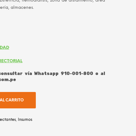
stetricia, hemodiálisis, zona de aislamiento, área
ería, almacenes.
IDAD
RECTORIAL
onsultar vía Whatsapp 910-001-800 o al
com.pe
AL CARRITO
fectantes
,
Insumos
dIn
atsApp
Email