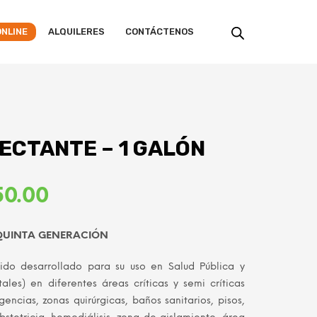
ONLINE
ALQUILERES
CONTÁCTENOS
ECTANTE – 1 GALÓN
El
50.00
o
precio
QUINTA GENERACIÓN
al
actual
ido desarrollado para su uso en Salud Pública y
es:
tales) en diferentes áreas críticas y semi críticas
.00.
S/ 150.00.
encias, zonas quirúrgicas, baños sanitarios, pisos,