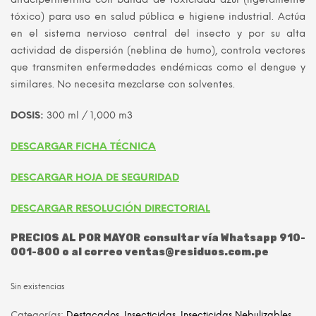
tóxico) para uso en salud pública e higiene industrial. Actúa
era:
es:
en el sistema nervioso central del insecto y por su alta
S/ 125.00.
S/ 95.00.
actividad de dispersión (neblina de humo), controla vectores
que transmiten enfermedades endémicas como el dengue y
similares. No necesita mezclarse con solventes.
DOSIS:
300 ml / 1,000 m3
DESCARGAR FICHA TÉCNICA
DESCARGAR HOJA DE SEGURIDAD
DESCARGAR RESOLUCIÓN DIRECTORIAL
PRECIOS AL POR MAYOR consultar vía Whatsapp 910-
001-800 o al correo ventas@residuos.com.pe
Sin existencias
Categorías:
Destacados
,
Insecticidas
,
Insecticidas Nebulizables
,