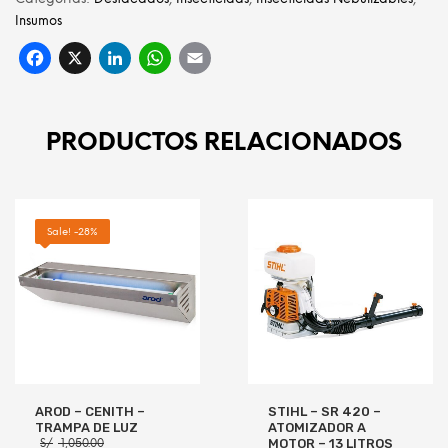
Insumos
Facebook
X
LinkedIn
WhatsApp
Email
PRODUCTOS RELACIONADOS
Sale! -28%
AROD – CENITH –
STIHL – SR 420 –
TRAMPA DE LUZ
ATOMIZADOR A
El
S/
1,050.00
MOTOR – 13 LITROS