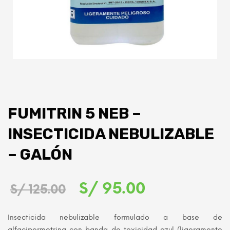
FUMITRIN 5 NEB –
INSECTICIDA NEBULIZABLE
– GALÓN
El
El
S/
95.00
S/
125.00
precio
precio
Insecticida nebulizable formulado a base de
original
actual
alfacipermetrina con banda de toxicidad azul (ligeramente