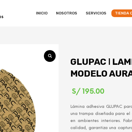
INICIO
NOSOTROS
SERVICIOS
TIENDA 
GLUPAC ǀ LAM
MODELO AURA 
S/
195.00
Lámina adhesiva GLUPAC par
una trampa diseñada para el c
en ambientes interiores. Fab
calidad, garantiza una captur