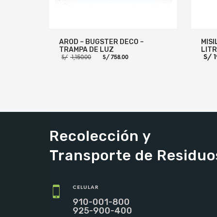
AROD – BUGSTER DECO –
MISI
TRAMPA DE LUZ
LIT
El
El
S/
1
S/
1,150.00
S/
758.00
precio
precio
original
actual
era:
es:
S/ 1,150.00.
S/ 758.00.
AÑADIR AL CARRITO
MORE INFO
AÑADI
Recolección y
Transporte de Residuo
CELULAR
910-001-800
925-900-400