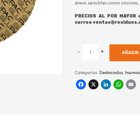
áreas sensibles como cocinas, 
PRECIOS AL POR MAYOR c
correo ventas@residuos.
AÑADIR 
Categorías:
Destacados
,
Insumos
Facebook
X
Linke
Wh