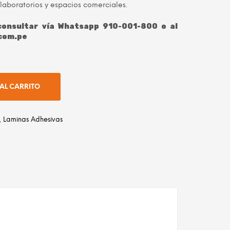
laboratorios y espacios comerciales.
onsultar vía Whatsapp 910-001-800 o al
com.pe
AL CARRITO
,
Laminas Adhesivas
dIn
atsApp
Email