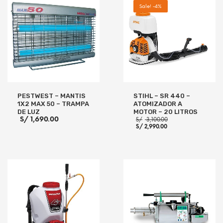
Sale! -4%
PESTWEST – MANTIS
STIHL – SR 440 –
1X2 MAX 50 – TRAMPA
ATOMIZADOR A
DE LUZ
MOTOR – 20 LITROS
El
S/
1,690.00
S/
3,100.00
El
precio
S/
2,990.00
precio
original
actual
era:
es:
S/ 3,100.00.
S/ 2,990.00.
AÑADIR AL CARRITO
AÑADIR AL CARRITO