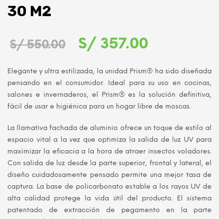
30 M2
El
El
S/
357.00
S/
550.00
precio
precio
Elegante y ultra estilizada, la unidad Prism® ha sido diseñada
original
actual
pensando en el consumidor. Ideal para su uso en cocinas,
salones e invernaderos, el Prism® es la solución definitiva,
era:
es:
fácil de usar e higiénica para un hogar libre de moscas.
S/ 550.00.
S/ 357.00.
La llamativa fachada de aluminio ofrece un toque de estilo al
espacio vital a la vez que optimiza la salida de luz UV para
maximizar la eficacia a la hora de atraer insectos voladores.
Con salida de luz desde la parte superior, frontal y lateral, el
diseño cuidadosamente pensado permite una mejor tasa de
captura. La base de policarbonato estable a los rayos UV de
alta calidad protege la vida útil del producto. El sistema
patentado de extracción de pegamento en la parte