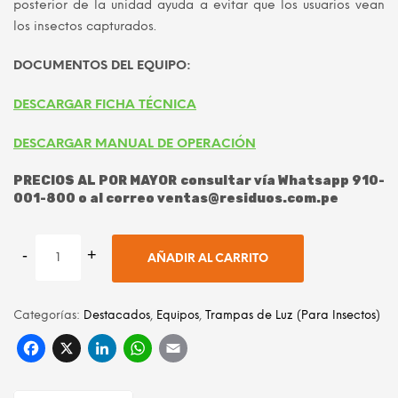
posterior de la unidad ayuda a evitar que los usuarios vean
los insectos capturados.
DOCUMENTOS DEL EQUIPO:
DESCARGAR FICHA TÉCNICA
DESCARGAR MANUAL DE OPERACIÓN
PRECIOS AL POR MAYOR consultar vía Whatsapp 910-
001-800 o al correo ventas@residuos.com.pe
AÑADIR AL CARRITO
Categorías:
Destacados
,
Equipos
,
Trampas de Luz (Para Insectos)
Facebook
X
LinkedIn
WhatsApp
Email