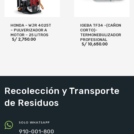
HONDA – WJR 4025T
IGEBA TF34 -(CAÑON
– PULVERIZADOR A
CORTO)-
MOTOR – 25 LITROS
TERMONEBULIZADOR
S/
2,750.00
PROFESIONAL
S/
10,650.00
AÑADIR AL CARRITO
AÑADIR AL CARRITO
Recolección y Transporte
de Residuos
SOLO WHATSAPP
910-001-800