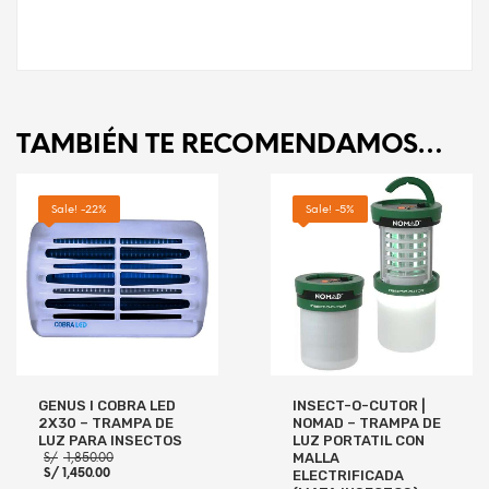
TAMBIÉN TE RECOMENDAMOS…
Sale! -22%
Sale! -5%
GENUS I COBRA LED
INSECT-O-CUTOR |
2X30 – TRAMPA DE
NOMAD – TRAMPA DE
LUZ PARA INSECTOS
LUZ PORTATIL CON
El
S/
1,850.00
MALLA
El
precio
S/
1,450.00
ELECTRIFICADA
precio
original