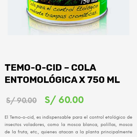
TEMO-O-CID – COLA
ENTOMOLÓGICA X 750 ML
El
El
S/
60.00
S/
90.00
precio
precio
El Temo-o-cid, es indispensable para el control etológico de
original
actual
insectos voladores, como la mosca blanca, polillas, mosca
de la fruta, etc., quienes atacan a la planta principalmente
era:
es: