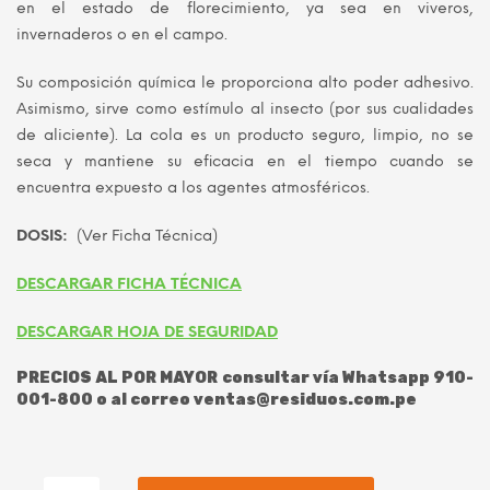
en el estado de florecimiento, ya sea en viveros,
S/ 90.00.
S/ 60.00.
invernaderos o en el campo.
Su composición química le proporciona alto poder adhesivo.
Asimismo, sirve como estímulo al insecto (por sus cualidades
de aliciente). La cola es un producto seguro, limpio, no se
seca y mantiene su eficacia en el tiempo cuando se
encuentra expuesto a los agentes atmosféricos.
DOSIS:
(Ver Ficha Técnica)
DESCARGAR FICHA TÉCNICA
DESCARGAR HOJA DE SEGURIDAD
PRECIOS AL POR MAYOR consultar vía Whatsapp 910-
001-800 o al correo ventas@residuos.com.pe