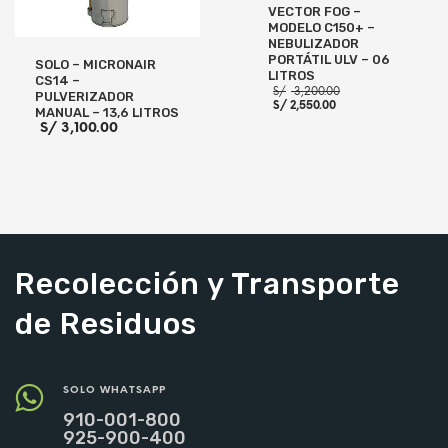
VECTOR FOG –
MODELO C150+ –
NEBULIZADOR
PORTÁTIL ULV – 06
SOLO – MICRONAIR
LITROS
CS14 –
El
S/
3,200.00
PULVERIZADOR
El
precio
S/
2,550.00
MANUAL – 13,6 LITROS
precio
original
S/
3,100.00
actual
era:
es:
S/ 3,200.00.
S/ 2,550.00.
AÑADIR AL CARRITO
AÑADIR AL CARRITO
Recolección y Transporte
de Residuos
SOLO WHATSAPP
910-001-800
925-900-400