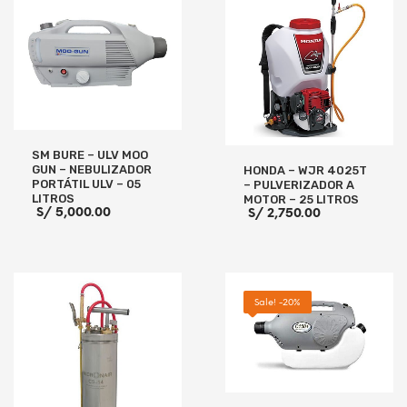
SM BURE – ULV MOO
GUN – NEBULIZADOR
HONDA – WJR 4025T
PORTÁTIL ULV – 05
– PULVERIZADOR A
LITROS
MOTOR – 25 LITROS
S/
5,000.00
S/
2,750.00
AÑADIR AL CARRITO
AÑADIR AL CARRITO
Sale! -20%