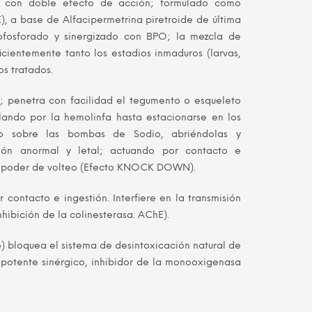
a con doble efecto de acción; formulado como
al
actual
, a base de Alfacipermetrina piretroide de última
fosforado y sinergizado con BPO; la mezcla de
es:
icientemente tanto los estadios inmaduros (larvas,
.00.
S/ 155.00.
s tratados.
A
; penetra con facilidad el tegumento o esqueleto
ulando por la hemolinfa hasta estacionarse en los
do sobre las bombas de Sodio, abriéndolas y
ción anormal y letal; actuando por contacto e
to poder de volteo (Efecto KNOCK DOWN).
 contacto e ingestión. Interfiere en la transmisión
nhibición de la colinesterasa. AChE).
) bloquea el sistema de desintoxicación natural de
 potente sinérgico, inhibidor de la monooxigenasa