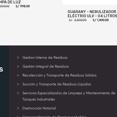
MPA DE LUZ
El
El
,300.00
S/
998.00
precio
precio
GUARANY – NEBULIZADOR
original
actual
ELÉCTRIO ULV – 04 LITRO
era:
es:
El
El
S/ 1,300.00.
S/ 998.00.
S/
2,500.00
S/
1,400.00
precio
pre
original
act
era:
es:
R AL CARRITO
MORE INFO
S/ 2,500.00.
S/ 1
AÑADIR AL CARRITO
MORE
Gestion Interna de Residuos
s
Gestión Integral de Residuos
Recolección y Transporte de Residuos Sólidos
Succión y Transporte de Residuos Líquidos
Servicios Especializados de Limpieza y Mantenimiento de
Tanques Industriales
Destrucción Notarial