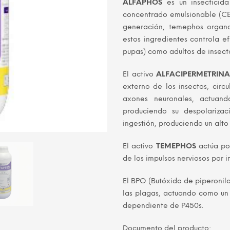
ALFAPHOS
es un insecticid
origin
concentrado emulsionable (CE)
generación, temephos organo
era:
estos ingredientes controla ef
S/ 180
pupas) como adultos de insecto
El activo
ALFACIPERMETRIN
externo de los insectos, circ
axones neuronales, actuan
produciendo su despolariza
ingestión, produciendo un al
El activo
TEMEPHOS
actúa por
de los impulsos nerviosos por i
El BPO (Butóxido de piperonilo
las plagas, actuando como un
dependiente de P450s.
Documento del producto: