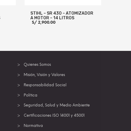
STIHL – SR 430 – ATOMIZADOR
S
A MOTOR – 14 LITROS
S/
2,900.00
cio
ual
,400.00.
 INFO
AÑADIR AL CARRITO
MORE INFO
Quienes Somos
Misión, Visión y Valores
Responsabilidad Social
Política
Seguridad, Salud y Medio Ambiente
Certificaciones ISO 14001 y 45001
Normativa