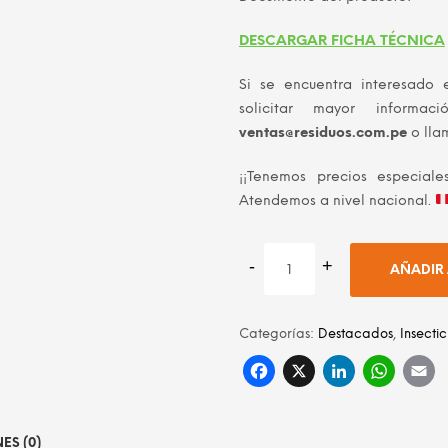
DESCARGAR FICHA TÉCNICA
Si se encuentra interesado 
solicitar mayor informac
ventas@residuos.com.pe
o lla
¡¡Tenemos precios especia
Atendemos a nivel nacional.
AÑADIR 
Categorías:
Destacados
,
Insecti
Facebook
X
Linke
Wh
ES (0)