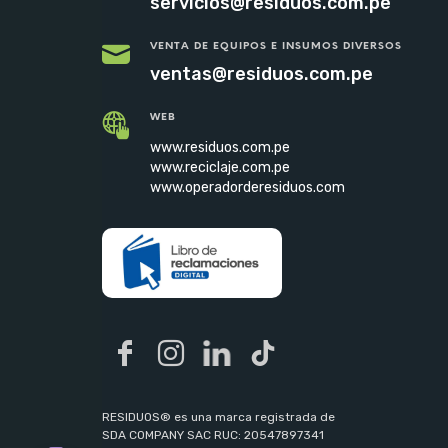
servicios@residuos.com.pe
VENTA DE EQUIPOS E INSUMOS DIVERSOS
ventas@residuos.com.pe
WEB
www.residuos.com.pe
www.reciclaje.com.pe
www.operadorderesiduos.com
RESIDUOS® es una marca registrada de
SDA COMPANY SAC RUC: 20547897341