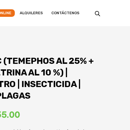
ONLINE
ALQUILERES
CONTÁCTENOS
 (TEMEPHOS AL 25% +
RINA AL 10 %) |
TRO | INSECTICIDA |
PLAGAS
El
55.00
o
precio