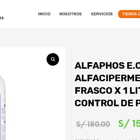
INICIO
NOSOTROS
SERVICIOS
TIENDA 
ALFAPHOS E.C
ALFACIPERMET
FRASCO X 1 LI
CONTROL DE 
El
S/
1
S/
180.00
preci