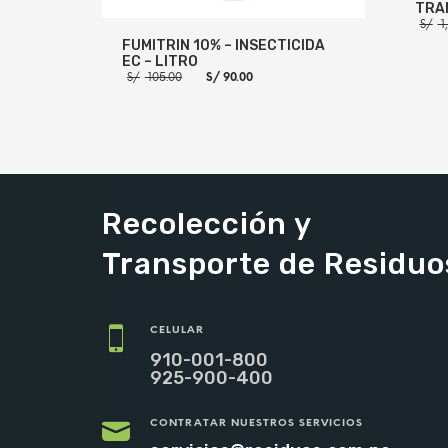
TRA
S/
1
FUMITRIN 10% – INSECTICIDA
EC – LITRO
El
El
S/
105.00
S/
90.00
precio
precio
original
actual
era:
es:
AÑADI
S/ 105.00.
S/ 90.00.
AÑADIR AL CARRITO
MORE INFO
Recolección y
Transporte de Residuo
CELULAR
910-001-800
925-900-400
CONTRATAR NUESTROS SERVICIOS