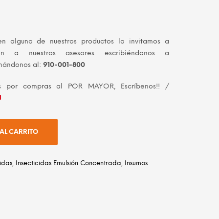
en alguno de nuestros productos lo invitamos a
ión a nuestros asesores escribiéndonos a
mándonos al:
910-001-800
les por compras al POR MAYOR, Escríbenos!! /
AL CARRITO
cidas
,
Insecticidas Emulsión Concentrada
,
Insumos
dIn
atsApp
Email