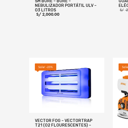
SM BURE – BURE –
GUA
NEBULIZADOR PORTÁTIL ULV –
ELÉC
03 LITROS
S/
2
S/
2,000.00
AÑADI
AÑADIR AL CARRITO
MORE INFO
Sale! -23%
Sale
VECTOR FOG – VECTORTRAP
T21 (02 FLOURESCENTES) –