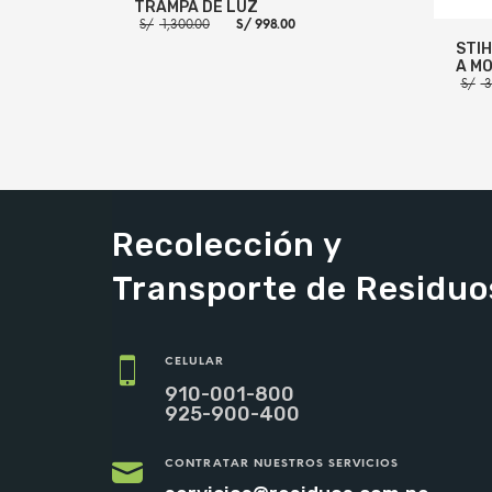
TRAMPA DE LUZ
El
El
S/
1,300.00
S/
998.00
precio
precio
STIH
original
actual
A MO
era:
es:
S/ 1,300.00.
S/ 998.00.
S/
3
AÑADIR AL CARRITO
MORE INFO
AÑADI
Recolección y
Transporte de Residuo
CELULAR
910-001-800
925-900-400
CONTRATAR NUESTROS SERVICIOS