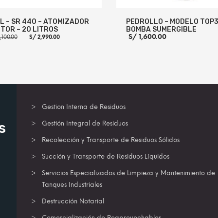
L – SR 440 – ATOMIZADOR
PEDROLLO – MODELO TOP3
TOR – 20 LITROS
BOMBA SUMERGIBLE
El
El
S/
1,600.00
,100.00
S/
2,990.00
precio
precio
original
actual
era:
es:
S/ 3,100.00.
S/ 2,990.00.
R AL CARRITO
MORE INFO
AÑADIR AL CARRITO
MORE
Gestion Interna de Residuos
s
Gestión Integral de Residuos
Recolección y Transporte de Residuos Sólidos
Succión y Transporte de Residuos Líquidos
Servicios Especializados de Limpieza y Mantenimiento de
Tanques Industriales
Destrucción Notarial
Comercialización de Reaprovechables