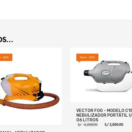
OS…
! -44%
Sale! -20%
VECTOR FOG – MODELO C1
NEBULIZADOR PORTÁTIL U
06 LITROS
El
El
S/
3,200.00
S/
2,550.00
precio
pre