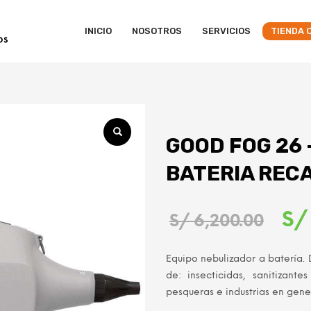
INICIO
NOSOTROS
SERVICIOS
TIENDA 
GOOD FOG 26 
BATERIA REC
El
S/
S/
6,200.00
pre
Equipo nebulizador a batería.
orig
de: insecticidas, sanitizant
pesqueras e industrias en gene
era