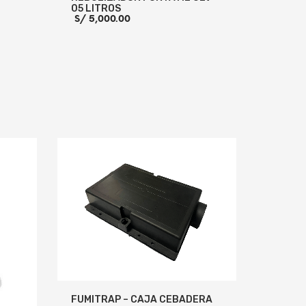
ual
05 LITROS
S/
5,000.00
2,550.00.
 INFO
AÑADIR AL CARRITO
MORE INFO
FUMITRAP – CAJA CEBADERA