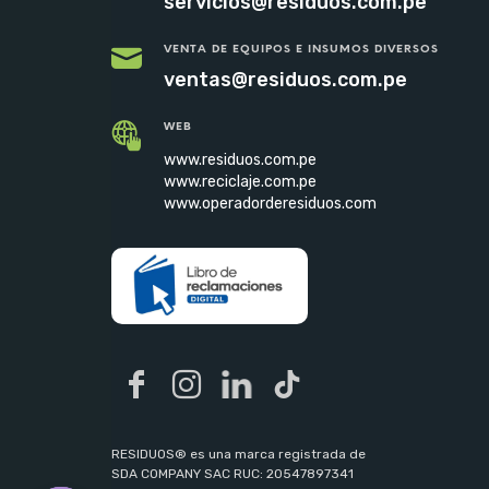
servicios@residuos.com.pe
VENTA DE EQUIPOS E INSUMOS DIVERSOS
ventas@residuos.com.pe
WEB
www.residuos.com.pe
www.reciclaje.com.pe
www.operadorderesiduos.com
RESIDUOS® es una marca registrada de
SDA COMPANY SAC RUC: 20547897341