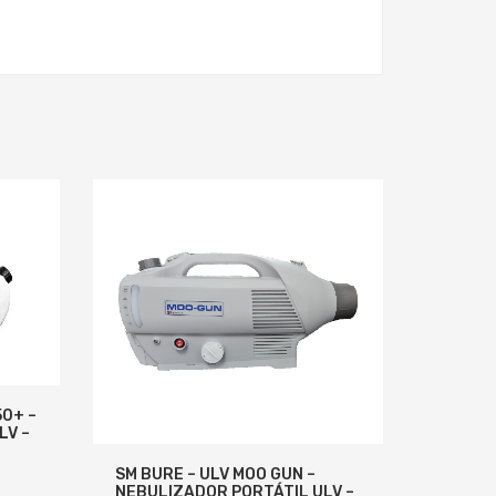
50+ –
LV –
SM BURE – ULV MOO GUN –
cio
NEBULIZADOR PORTÁTIL ULV –