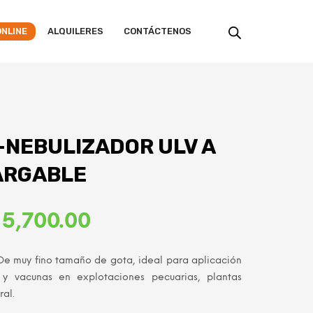
ONLINE
ALQUILERES
CONTÁCTENOS
-NEBULIZADOR ULV A
ARGABLE
El
5,700.00
cio
precio
 De muy fino tamaño de gota, ideal para aplicación
inal
actual
es y vacunas en explotaciones pecuarias, plantas
ral.
:
es: