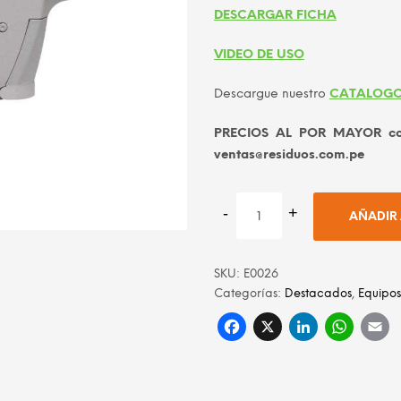
S/ 6
DESCARGAR FICHA
VIDEO DE USO
Descargue nuestro
CATALOGO
PRECIOS AL POR MAYOR cons
ventas@residuos.com.pe
AÑADIR 
SKU:
E0026
Categorías:
Destacados
,
Equipos
Facebook
X
Linke
Wh