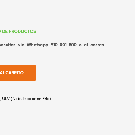
,200.00.
S/ 5,700.00.
 DE PRODUCTOS
ultar vía Whatsapp 910-001-800 o al correo
AL CARRITO
,
ULV (Nebulizador en Frio)
dIn
atsApp
Email