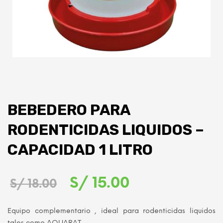
BEBEDERO PARA
RODENTICIDAS LIQUIDOS –
CAPACIDAD 1 LITRO
El
El
S/
15.00
S/
18.00
precio
precio
Equipo complementario , ideal para rodenticidas liquidos
original
actual
tales como AQUARAT