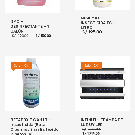
MISILMAX –
DMQ –
INSECTICIDA EC –
DESINFECTANTE – 1
LITRO
GALÓN
S/
195.00
El
El
S/
190.00
S/
150.00
precio
precio
original
actual
era:
es:
S/ 190.00.
S/ 150.00.
AÑADIR AL CARRITO
AÑADIR AL CARRITO
Sale! -10%
Sale! -2%
BETAFOX E.C X 1 LT –
INFINITI – TRAMPA DE
Insecticida (Beta
LUZ UV LED
El
Cipermetrina+Butoxido
S/
1,750.00
El
precio
S/
1,714.00
Piperonilo)