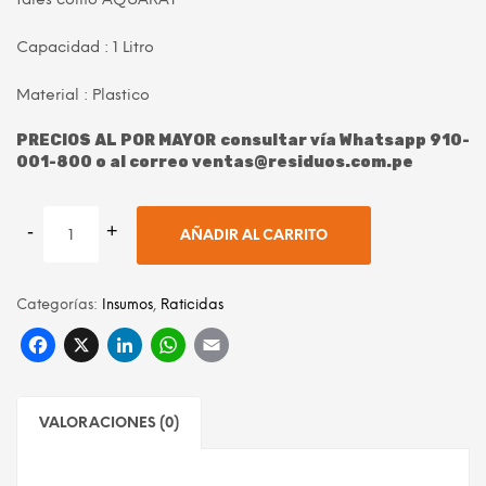
era:
es:
Capacidad : 1 Litro
S/ 18.00.
S/ 15.00.
Material : Plastico
PRECIOS AL POR MAYOR consultar vía Whatsapp 910-
001-800 o al correo ventas@residuos.com.pe
AÑADIR AL CARRITO
Categorías:
Insumos
,
Raticidas
Facebook
X
LinkedIn
WhatsApp
Email
VALORACIONES (0)