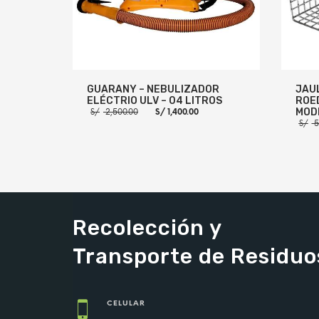
GUARANY – NEBULIZADOR
JAU
ELÉCTRIO ULV – 04 LITROS
ROE
El
El
MOD
S/
2,500.00
S/
1,400.00
precio
precio
S/
5
original
actual
era:
es:
S/ 2,500.00.
S/ 1,400.00.
AÑADIR AL CARRITO
MORE INFO
AÑADI
Recolección y
Transporte de Residuo
CELULAR