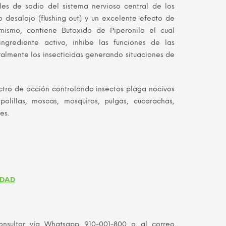
les de sodio del sistema nervioso central de los
es:
o desalojo (flushing out) y un excelente efecto de
.00.
S/ 95.00.
ismo, contiene Butoxido de Piperonilo el cual
ingrediente activo, inhibe las funciones de las
ralmente los insecticidas generando situaciones de
tro de acción controlando insectos plaga nocivos
olillas, moscas, mosquitos, pulgas, cucarachas,
es.
IDAD
ultar vía Whatsapp 910-001-800 o al correo