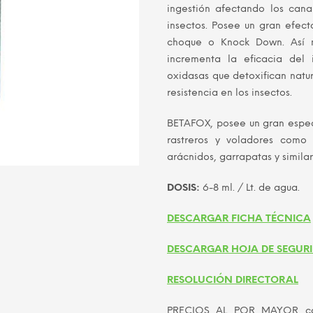
ingestión afectando los cana
era:
insectos. Posee un gran efect
S/ 105
choque o Knock Down. Así m
incrementa la eficacia del 
oxidasas que detoxifican natu
resistencia en los insectos.
BETAFOX, posee un gran espec
rastreros y voladores como p
arácnidos, garrapatas y similar
DOSIS:
6-8 ml. / Lt. de agua.
DESCARGAR FICHA TÉCNICA
DESCARGAR HOJA DE SEGUR
RESOLUCIÓN DIRECTORAL
PRECIOS AL POR MAYOR cons