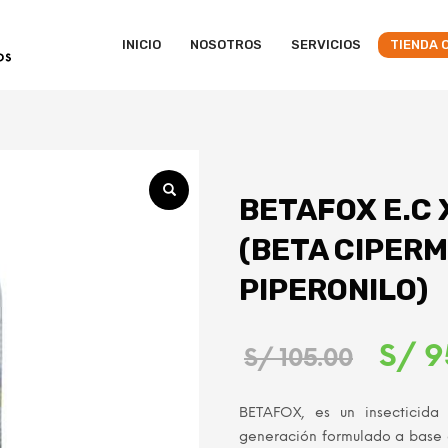
INICIO
NOSOTROS
SERVICIOS
TIENDA 
BETAFOX E.C X
(BETA CIPER
PIPERONILO)
El
S/
9
S/
105.00
preci
BETAFOX, es un insecticida 
origin
generación formulado a base 