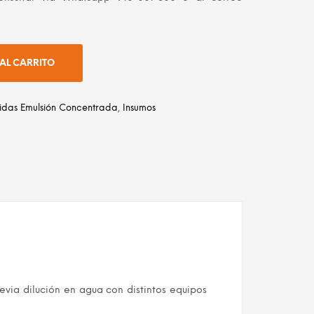
AL CARRITO
cidas Emulsión Concentrada
,
Insumos
dIn
atsApp
Email
via dilución en agua con distintos equipos