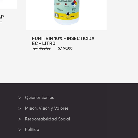
AP
–
o
FUMITRIN 10% – INSECTICIDA
l
EC – LITRO
El
El
8.00.
S/
105.00
S/
90.00
precio
precio
original
actual
era:
es:
 INFO
S/ 105.00.
S/ 90.00.
AÑADIR AL CARRITO
MORE INFO
Quienes Somos
Misión, Visión y Valores
Responsabilidad Social
Política