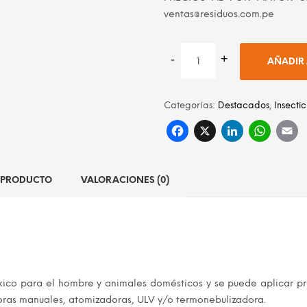
ventas@residuos.com.pe
AÑADIR 
Categorías:
Destacados
,
Insecti
Facebook
X
Linke
Wh
L PRODUCTO
VALORACIONES (0)
xico para el hombre y animales domésticos y se puede aplicar pre
oras manuales, atomizadoras, ULV y/o termonebulizadora.