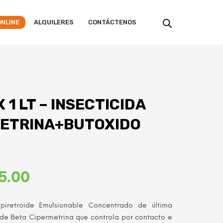
ONLINE
ALQUILERES
CONTÁCTENOS
 1 LT – INSECTICIDA
METRINA+BUTOXIDO
El
5.00
o
precio
piretroide Emulsionable Concentrado de última
al
actual
de Beta Cipermetrina que controla por contacto e