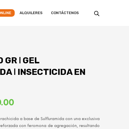
ONLINE
ALQUILERES
CONTÁCTENOS
 GR ǀ GEL
A ǀ INSECTICIDA EN
El
.00
precio
achicida a base de Sulfluramida con una exclusiva
l
actual
 reforzada con feromona de agregación, resultando