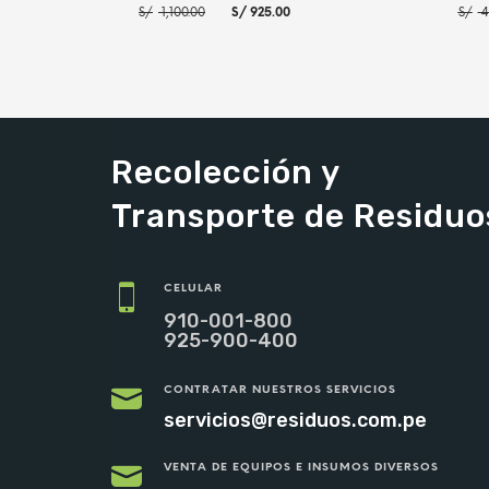
El
El
S/
1,100.00
S/
925.00
S/
4
precio
precio
original
actual
era:
es:
S/ 1,100.00.
S/ 925.00.
AÑADIR AL CARRITO
MORE INFO
AÑADI
Recolección y
Transporte de Residuo
CELULAR
910-001-800
925-900-400
CONTRATAR NUESTROS SERVICIOS
servicios@residuos.com.pe
VENTA DE EQUIPOS E INSUMOS DIVERSOS