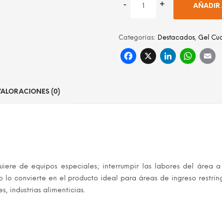
AÑADIR 
Categorías:
Destacados
,
Gel Cu
Facebook
X
Linke
Wh
VALORACIONES (0)
uiere de equipos especiales; interrumpir las labores del área a 
 lo convierte en el producto ideal para áreas de ingreso restrin
s, industrias alimenticias.