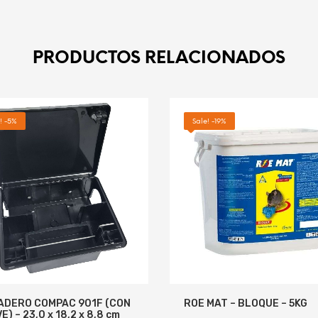
PRODUCTOS RELACIONADOS
R AL CARRITO
MORE INFO
! -5%
Sale! -19%
ADERO COMPAC 901F (CON
ROE MAT – BLOQUE – 5KG
E) – 23,0 x 18,2 x 8,8 cm