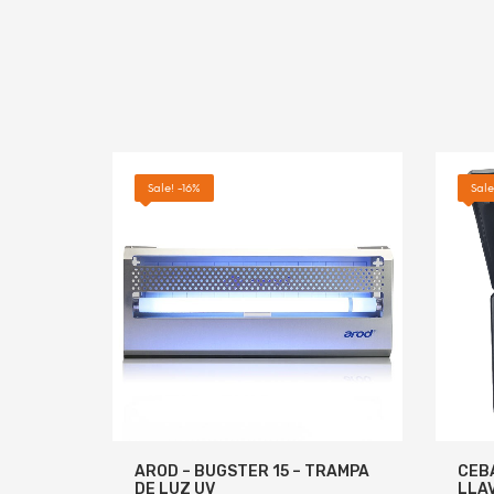
AÑADI
AÑADIR AL CARRITO
MORE INFO
Sale! -16%
Sale
AROD – BUGSTER 15 – TRAMPA
CEB
DE LUZ UV
LLAV