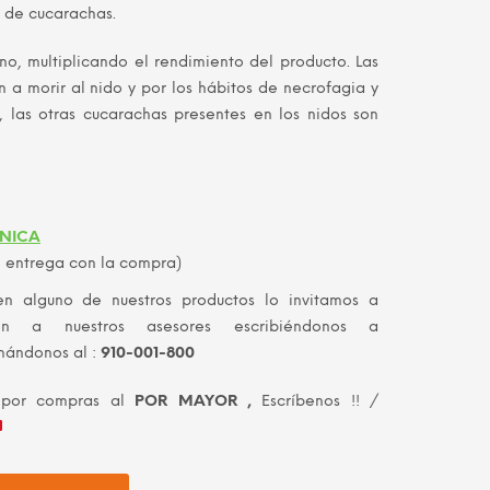
o de cucarachas.
es:
0.
S/ 40.00.
 multiplicando el rendimiento del producto. Las
 a morir al nido y por los hábitos de necrofagia y
, las otras cucarachas presentes en los nidos son
CNICA
entrega con la compra)
en alguno de nuestros productos lo invitamos a
ión a nuestros asesores escribiéndonos a
mándonos al :
910-001-800
 por compras al
POR MAYOR ,
Escríbenos !! /