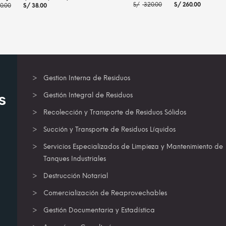
El
El
El
El
S/
320.00
S/
260.00
0.00
S/
38.00
precio
precio
precio
precio
original
actual
original
actual
era:
es:
era:
es:
S/ 320.00.
S/ 260
S/ 40.00.
S/ 38.00.
AÑADIR AL CARRITO
MORE
R AL CARRITO
MORE INFO
Gestion Interna de Residuos
s
Gestión Integral de Residuos
Recolección y Transporte de Residuos Sólidos
Succión y Transporte de Residuos Líquidos
Servicios Especializados de Limpieza y Mantenimiento de
Tanques Industriales
Destrucción Notarial
Comercialización de Reaprovechables
Gestión Documentaria y Estadística