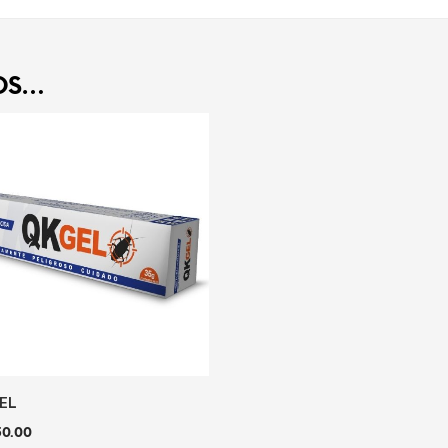
OS…
EL
0.00