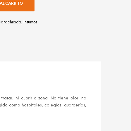
AL CARRITO
carachicida
,
Insumos
dIn
atsApp
Email
tratar; ni cubrir a zona. No tiene olor, no
gido como hospitales, colegios, guarderías,