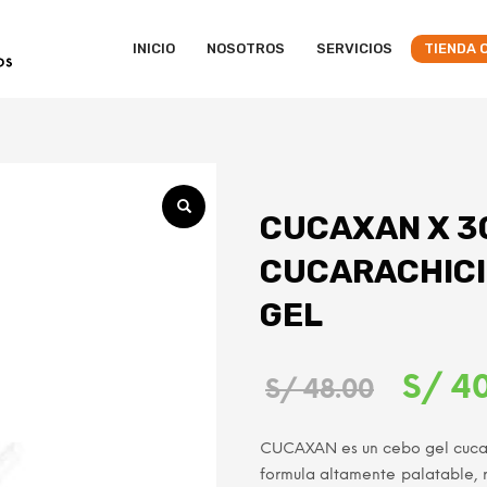
INICIO
NOSOTROS
SERVICIOS
TIENDA 
CUCAXAN X 30
CUCARACHICID
GEL
El
S/
40
S/
48.00
precio
CUCAXAN es un cebo gel cucar
origina
formula altamente palatable,