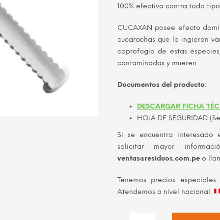
100% efectiva contra todo tip
era:
S/ 48.0
CUCAXAN posee efecto domino,
cucarachas que lo ingieren van
coprofagia de estas especies
contaminadas y mueren.
Documentos del producto:
DESCARGAR FICHA TÉ
HOJA DE SEGURIDAD (Se 
Si se encuentra interesado 
solicitar mayor informac
ventas@residuos.com.pe
o lla
Tenemos precios especiales
Atendemos a nivel nacional.