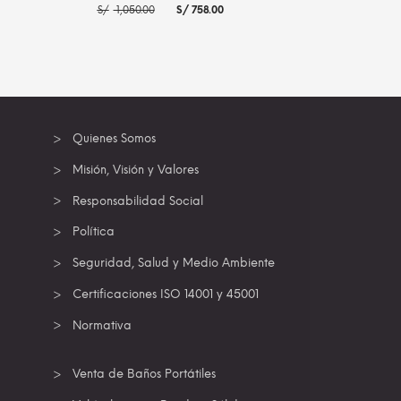
El
El
S/
1,050.00
S/
758.00
precio
precio
original
actual
era:
es:
.00.
S/ 1,050.00.
S/ 758.00.
 INFO
AÑADIR AL CARRITO
MORE INFO
Quienes Somos
Misión, Visión y Valores
Responsabilidad Social
Política
Seguridad, Salud y Medio Ambiente
Certificaciones ISO 14001 y 45001
Normativa
Venta de Baños Portátiles