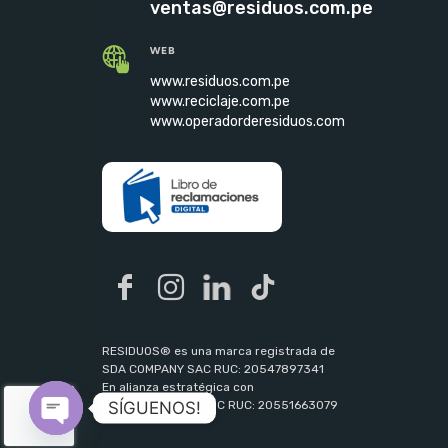
ventas@residuos.com.pe
WEB
www.residuos.com.pe
www.reciclaje.com.pe
www.operadorderesiduos.com
RESIDUOS® es una marca registrada de
SDA COMPANY SAC RUC: 20547897341
En alianza estratégica con
SÍGUENOS!
ACP AMBIENTAL S.A.C RUC: 20551663079
Open